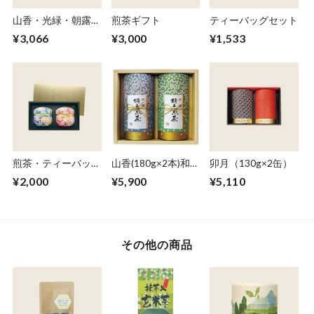
山香・光緑・朝露セ
煎茶ギフト
ティーバッグセット
ット（各100g）
¥3,066
¥3,000
¥1,533
煎茶・ティーバッグ
山香(180g×2本)和紙
卯月（130g×2缶）
ギフト
缶セット
¥2,000
¥5,900
¥5,110
その他の商品