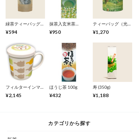
緑茶ティーバッグ
抹茶入玄米茶
ティーバッグ（光緑
(5g x 10個)
(200g)
2g×10個缶入）
¥594
¥950
¥1,270
フィルターインマグ
ほうじ茶 100g
寿 (350g)
300ml【みたらしち
¥2,145
¥432
¥1,188
ゃん】
カテゴリから探す