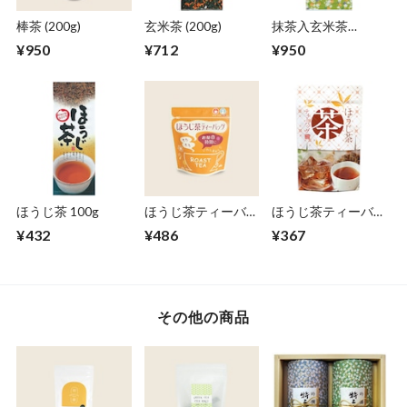
棒茶 (200g)
玄米茶 (200g)
抹茶入玄米茶
(200g)
¥950
¥712
¥950
ほうじ茶 100g
ほうじ茶ティーバッ
ほうじ茶ティーバッ
グ 2g×20個
グ 10g×10個
¥432
¥486
¥367
その他の商品