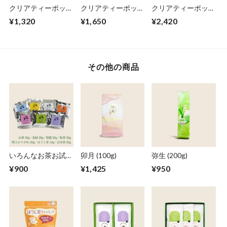
クリアティーポット
クリアティーポット
クリアティーポット
260ml (急須タイプ)
L 480ml (急須タイ
Ｌ 480ml ※ステン
¥1,320
¥1,650
¥2,420
プ)
レスメッシュ
その他の商品
いろんなお茶お試し
卯月 (100g)
弥生 (200g)
セット
¥900
¥1,425
¥950