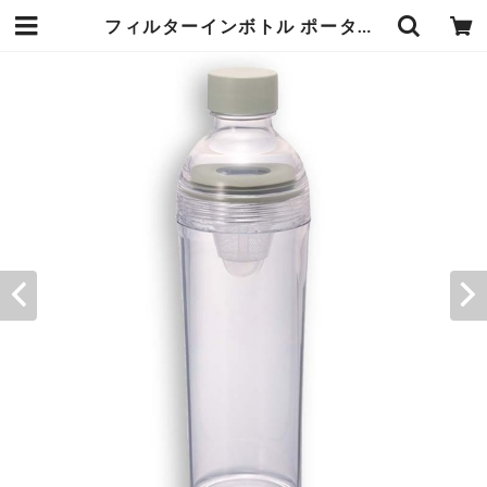
フィルターインボトル ポータブル 400ml 【HARIO】 | お茶の光緑園