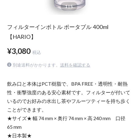
1
| 5
フィルターインボトル ポータブル 400ml
【HARIO】
¥3,080
税込
別途送料がかかります。
送料を確認する
飲み口と本体はPCT樹脂で、BPA FREE・透明性・耐熱
性・衝撃強度のある安心素材です。フィルターが付いて
いるのでお好みの水出し茶やフルーツティーを持ち歩く
ことができます。
★サイズ★ 幅 74 mm × 奥行 74 mm × 高 240 mm 口径
65 mm
★日本製★