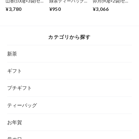
山香(100g×3袋)セッ
緑茶ティーバッグ
卯月(90g×2袋)セッ
ト
(5g × 20個)
ト
¥3,780
¥950
¥3,066
カテゴリから探す
新茶
ギフト
プチギフト
ティーバッグ
お年賀