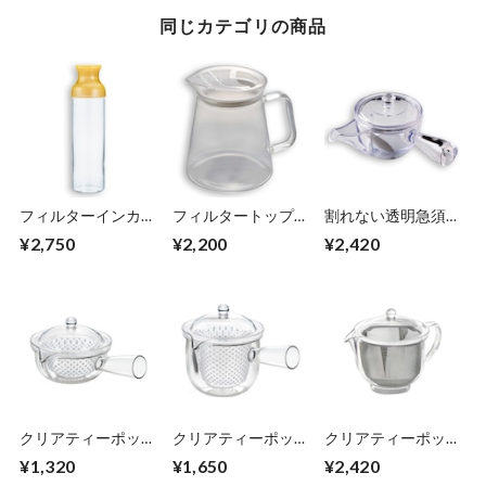
同じカテゴリの商品
フィルターインカラ
フィルタートップポ
割れない透明急須
フェ 1000ml
ット 450ml
270ml
¥2,750
¥2,200
¥2,420
【HARIO】
【HARIO】
クリアティーポット
クリアティーポット
クリアティーポット
260ml (急須タイプ)
L 480ml (急須タイ
Ｌ 480ml ※ステン
¥1,320
¥1,650
¥2,420
プ)
レスメッシュ