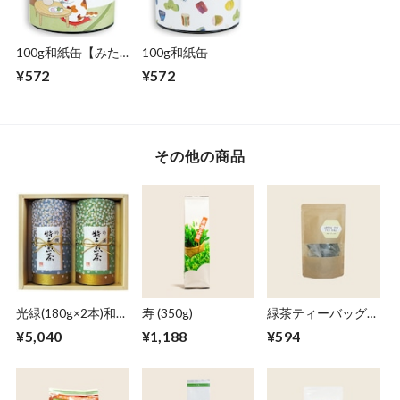
100g和紙缶【みた
100g和紙缶
らしちゃん】
¥572
¥572
その他の商品
光緑(180g×2本)和紙
寿 (350g)
緑茶ティーバッグ
缶セット
(5g x 10個)
¥5,040
¥1,188
¥594