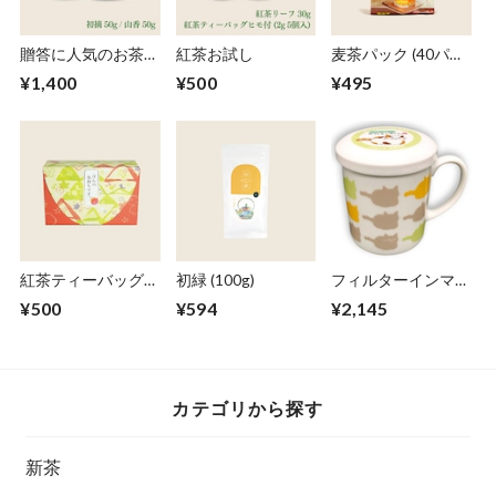
贈答に人気のお茶お
紅茶お試し
麦茶パック (40パッ
試し
ク) 【ヤギショー】
¥1,400
¥500
¥495
紅茶ティーバッグ
初緑 (100g)
フィルターインマグ
2g x 10個
300ml【みたらしち
¥500
¥594
¥2,145
ゃん】
カテゴリから探す
新茶