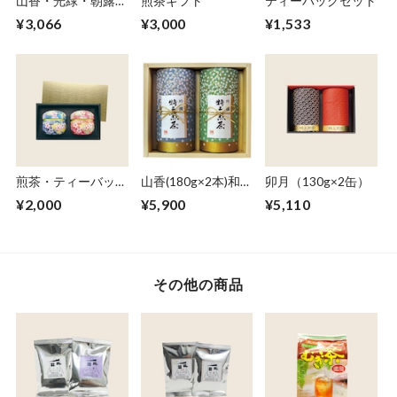
山香・光緑・朝露セ
煎茶ギフト
ティーバッグセット
ット（各100g）
¥3,066
¥3,000
¥1,533
煎茶・ティーバッグ
山香(180g×2本)和紙
卯月（130g×2缶）
ギフト
缶セット
¥2,000
¥5,900
¥5,110
その他の商品