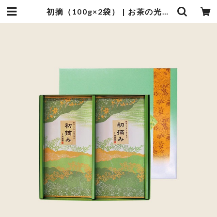
初摘（100g×2袋） | お茶の光緑園