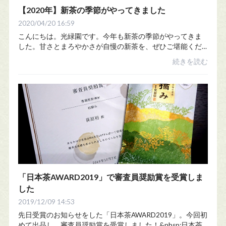
【2020年】新茶の季節がやってきました
2020/04/20 16:59
こんにちは。光緑園です。今年も新茶の季節がやってきま
した。甘さとまろやかさが自慢の新茶を、ぜひご堪能くだ
さい。【発売予定日】大走り 4月20日初 摘 4月26日頃
続きを読む
卯 月 4月28日頃山 香 5月1日頃光 緑 ...
「日本茶AWARD2019」で審査員奨励賞を受賞しま
した
2019/12/09 14:53
先日受賞のお知らせをした「日本茶AWARD2019」。今回初
めて出品し、審査員奨励賞を受賞しました！&nbsp;日本茶