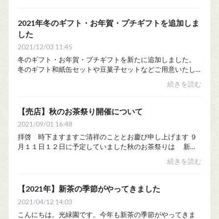
客様には大変心苦しいお願いとなります...
2021年冬のギフト・お年賀・プチギフトを追加しま
した
2021/12/03 11:45
冬のギフト・お年賀・プチギフトを新たに追加しました。
冬のギフト和紙缶セットや豆菓子セットなどご用意いたし
ました。冬のギフトはこちらお年賀・プチギフト迎春支度
続きを読む
や年始のご挨拶、家族や親しい友人・知人へ...
【売店】秋のお茶祭り開催について
2021/09/01 16:48
拝啓 時下ますますご清祥のこととお慶び申し上げます ９
月１１日１２日に予定していました秋のお茶祭りは 新型
コロナウイルスの感染が 拡大している状況を鑑み 下記のよ
続きを読む
うに変更させていただくことと...
【2021年】新茶の季節がやってきました
2021/04/12 14:03
こんにちは。光緑園です。今年も新茶の季節がやってきま