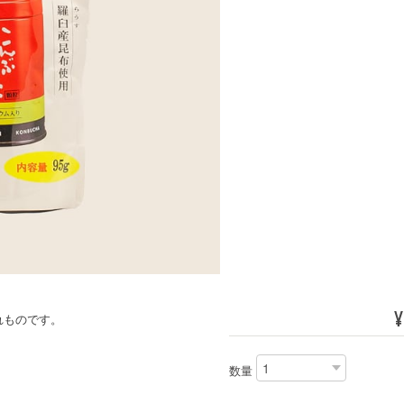
¥
れものです。
数量