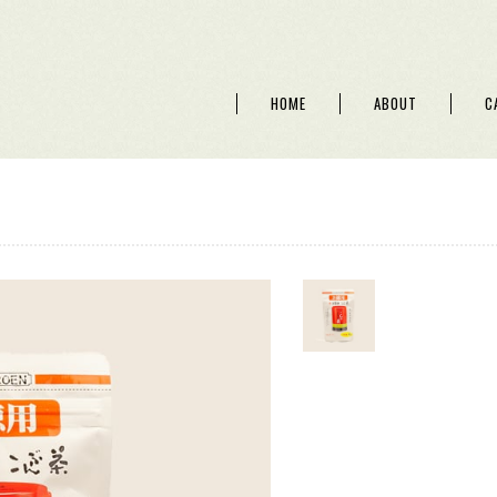
HOME
ABOUT
C
】