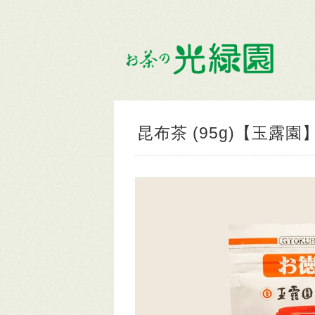
昆布茶 (95g)【玉露園